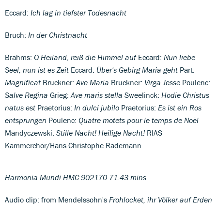
Eccard:
Ich lag in tiefster Todesnacht
Bruch:
In der Christnacht
Brahms:
O Heiland, rei
ß die Himmel auf
Eccard:
Nun liebe
Seel, nun ist es Zeit
Eccard:
Über's Gebirg Maria geht
Pärt:
Magnificat
Bruckner:
Ave Maria
Bruckner:
Virga Jesse
Poulenc:
Salve Regina
Grieg:
Ave maris stella
Sweelinck:
Hodie Christus
natus est
Praetorius:
In dulci jubilo
Praetorius:
Es ist ein Ros
entsprungen
Poulenc:
Quatre motets pour le temps de Noël
Mandyczewski:
Stille Nacht! Heilige Nacht!
RIAS
Kammerchor/Hans-Christophe Rademann
Harmonia Mundi HMC 902170 71:43 mins
Audio clip: from Mendelssohn's
Frohlocket, ihr Völker auf Erden