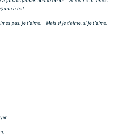
’a jamais jamais connu de loi. Si tou ne m’aimes
garde à toi!
mes pas, je t’aime, Mais si je t’aime, si je t’aime,
yer.
mum;