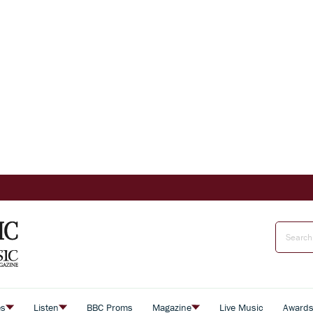
es
Listen
BBC Proms
Magazine
Live Music
Award