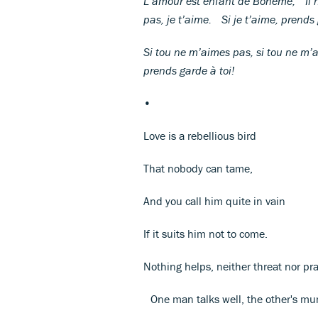
L’amour est enfant de Bohême, Il n
pas, je t’aime. Si je t’aime, prends 
Si tou ne m’aimes pas, si tou ne m’ai
prends garde à toi!
•
Love is a rebellious bird
That nobody can tame,
And you call him quite in vain
If it suits him not to come.
Nothing helps, neither threat nor pra
One man talks well, the other's 