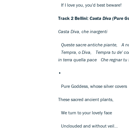
If I love you, you'd best beware!
Track 2 Bellini:
Casta Diva (Pure G
Casta Diva, che inargenti
Queste sacre antiche piante, A noi
Tempra, o Diva, Tempra tu de' co
in terra quella pace Che regnar tu fa
•
Pure Goddess, whose silver cover
These sacred ancient plants,
We turn to your lovely face
Unclouded and without veil...